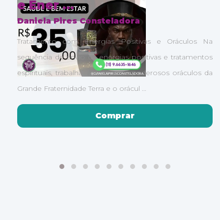
e Ener ...
Daniela Pires Consteladora
r
Tratamento com Energias Positivas e Oráculos Na
é
sequência de envio de energias positivas e tratamentos
a
espirituais, trabalhamos com os poderosos oráculos da
Grande Fraternidade Terra e o orácul ...
Comprar