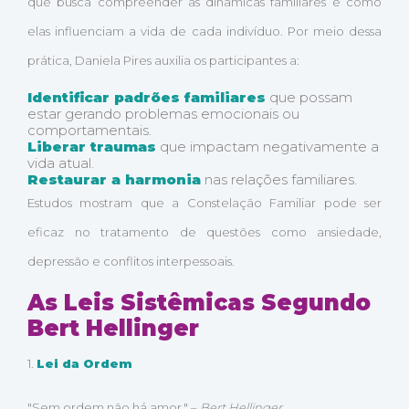
que busca compreender as dinâmicas familiares e como
elas influenciam a vida de cada indivíduo. Por meio dessa
prática, Daniela Pires auxilia os participantes a:
Identificar padrões familiares
que possam
estar gerando problemas emocionais ou
comportamentais.
Liberar traumas
que impactam negativamente a
vida atual.
Restaurar a harmonia
nas relações familiares.
Estudos mostram que a Constelação Familiar pode ser
eficaz no tratamento de questões como ansiedade,
depressão e conflitos interpessoais.
As Leis Sistêmicas Segundo
Bert Hellinger
1.
Lei da Ordem
"Sem ordem não há amor." –
Bert Hellinger