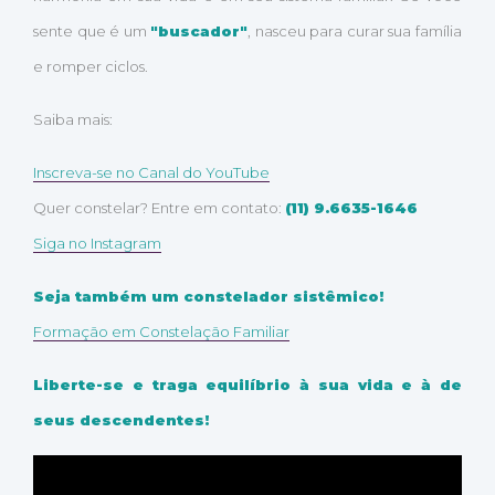
sente que é um
"buscador"
, nasceu para curar sua família
e romper ciclos.
Saiba mais:
Inscreva-se no Canal do YouTube
Quer constelar? Entre em contato:
(11) 9.6635-1646
Siga no Instagram
Seja também um constelador sistêmico!
Formação em Constelação Familiar
Liberte-se e traga equilíbrio à sua vida e à de
seus descendentes!