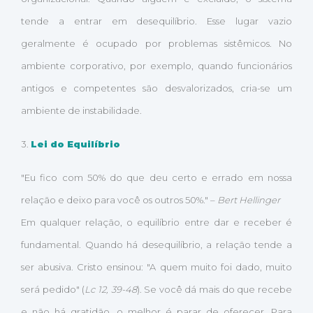
tende a entrar em desequilíbrio. Esse lugar vazio
geralmente é ocupado por problemas sistêmicos. No
ambiente corporativo, por exemplo, quando funcionários
antigos e competentes são desvalorizados, cria-se um
ambiente de instabilidade.
3.
Lei do Equilíbrio
"Eu fico com 50% do que deu certo e errado em nossa
relação e deixo para você os outros 50%." –
Bert Hellinger
Em qualquer relação, o equilíbrio entre dar e receber é
fundamental. Quando há desequilíbrio, a relação tende a
ser abusiva. Cristo ensinou: "A quem muito foi dado, muito
será pedido" (
Lc 12, 39-48
). Se você dá mais do que recebe
e não há gratidão, o melhor é parar de oferecer. Para