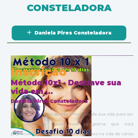
CONSTELADORA
Daniela Pires Consteladora
DESAFIOS
EBOOK VÍDEOS
Inscrição
Método 10x1 - Destrave sua
vida em ...
Daniela Pires Consteladora
s
Trabalhe em 10 dias as três principais da sua vida para ser
s
Feliz! Conheça agora esse programa que está
e
promovendo verdadeira transformações na vida de várias