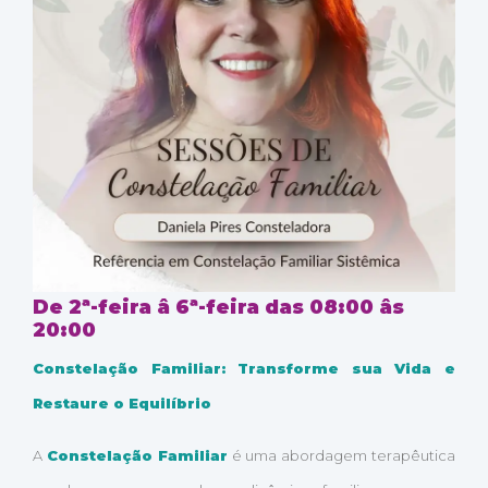
De 2ª-feira â 6ª-feira das 08:00 âs
20:00
Constelação Familiar: Transforme sua Vida e
Restaure o Equilíbrio
A
Constelação Familiar
é uma abordagem terapêutica